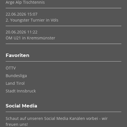
Arge Alp Tischtennis
22.06.2026 15:07
2. Youngster Turnier in Völs
20.06.2026 11:22
ÖM U21 in Kremsmünster
Favoriten
Navigation
ÖTTV
überspringen
Bundesliga
Land Tirol
Stadt Innsbruck
Social Media
Schaut auf unseren Social Media Kanälen vorbei - wir
freuen uns!