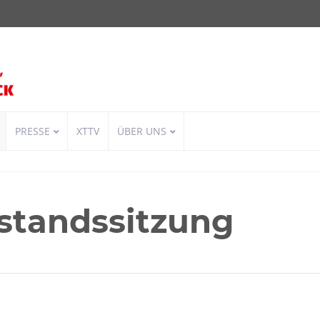
PRESSE
XTTV
ÜBER UNS
standssitzung