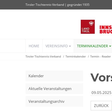
Tiroler Tischtennis-Verband | gegründet 1935
Navigation
HOME
VEREINSINFO
TERMINKALENDER
überspringen
Tiroler Tischtennis-Verband
Terminkalender
Termin - Reader
Vor
Kalender
Aktuelle Veranstaltungen
09.05.2025
Veranstaltungsarchiv
ZURÜCK