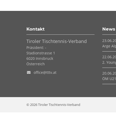
Kontakt
News
Tiroler Tischtennis-Verband
23.06.2
Arge Al
Präsident: -
Stadionstrasse 1
22.06.2
6020
Innsbruck
2. Young
Österreich
office@tttv.at
20.06.2
ÖM U21
© 2026 Tiroler Tischtennis-Verband