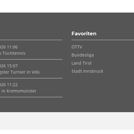
Favoriten
Navigation
026 11:06
ÖTTV
überspringen
p Tischtennis
Bundesliga
Land Tirol
026 15:07
Stadt Innsbruck
ster Turnier in Völs
026 11:22
 in Kremsmünster
Navigation
überspringen