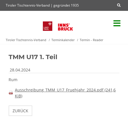
Tiroler Tischtennis-Verband | gegründet 1935
Tiroler Tischtennis-Verband
Terminkalender
Termin - Reader
TMM U17 1. Teil
28.04.2024
Rum
Ausschreibung_TMM_U17_Fruehjahr_2024.pdf
(241,6
KiB)
ZURÜCK