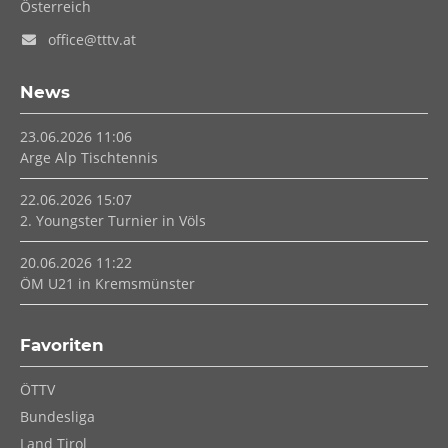
Österreich
office@tttv.at
News
23.06.2026 11:06
Arge Alp Tischtennis
22.06.2026 15:07
2. Youngster Turnier in Völs
20.06.2026 11:22
ÖM U21 in Kremsmünster
Favoriten
Navigation
ÖTTV
überspringen
Bundesliga
Land Tirol