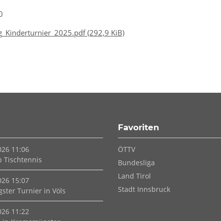
0
g_Kinderturnier_2025.pdf
(292,9 KiB)
Favoriten
Navigation
026 11:06
ÖTTV
überspringen
p Tischtennis
Bundesliga
Land Tirol
026 15:07
Stadt Innsbruck
ster Turnier in Völs
026 11:22