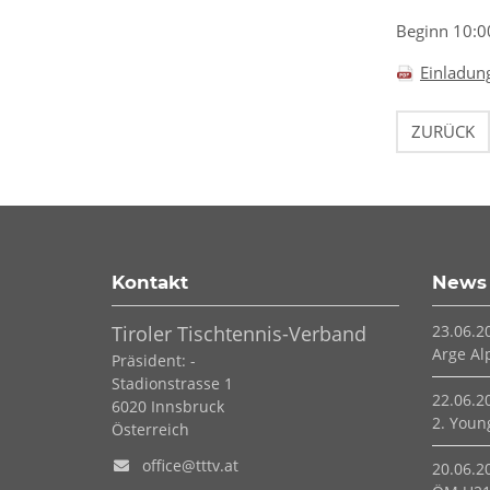
Beginn 10:0
Einladun
ZURÜCK
Kontakt
News
Tiroler Tischtennis-Verband
23.06.2
Arge Al
Präsident: -
Stadionstrasse 1
22.06.2
6020
Innsbruck
2. Young
Österreich
office@tttv.at
20.06.2