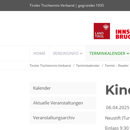
Tiroler Tischtennis-Verband | gegründet 1935
Navigation
HOME
VEREINSINFO
TERMINKALENDER
überspringen
Tiroler Tischtennis-Verband
Terminkalender
Termin - Reader
Kin
Kalender
Aktuelle Veranstaltungen
06.04.2025
Veranstaltungsarchiv
Neustift
(
Tur
Einlass 9:30