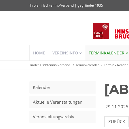
Tiroler Tischtennis-Verband | gegründet 1935
Navigation
HOME
VEREINSINFO
TERMINKALENDER
überspringen
Tiroler Tischtennis-Verband
Terminkalender
Termin - Reader
[AB
Kalender
Aktuelle Veranstaltungen
29.11.2025
Veranstaltungsarchiv
ZURÜCK