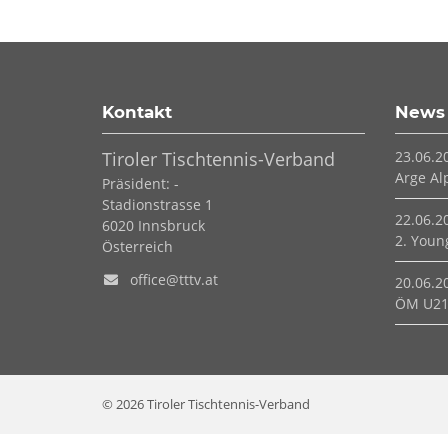
Kontakt
News
Tiroler Tischtennis-Verband
23.06.2
Arge Al
Präsident: -
Stadionstrasse 1
22.06.2
6020
Innsbruck
2. Young
Österreich
office@tttv.at
20.06.2
ÖM U21
© 2026 Tiroler Tischtennis-Verband