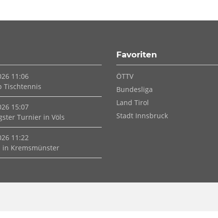
Favoriten
Navigation
026 11:06
ÖTTV
überspringen
p Tischtennis
Bundesliga
Land Tirol
026 15:07
Stadt Innsbruck
ster Turnier in Völs
026 11:22
 in Kremsmünster
Navigation
überspringen