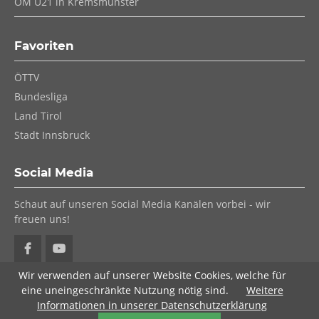
ÖM U21 in Kremsmünster
Favoriten
Navigation
ÖTTV
überspringen
Bundesliga
Land Tirol
Stadt Innsbruck
Social Media
Schaut auf unseren Social Media Kanälen vorbei - wir
freuen uns!
Wir verwenden auf unserer Website Cookies, welche für
eine uneingeschränkte Nutzung nötig sind.
Weitere
Informationen in unserer Datenschutzerklärung
© 2026 Tiroler Tischtennis-Verband