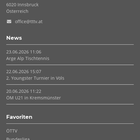
6020
Innsbruck
Österreich
office@tttv.at
News
23.06.2026 11:06
Arge Alp Tischtennis
22.06.2026 15:07
2. Youngster Turnier in Völs
20.06.2026 11:22
ÖM U21 in Kremsmünster
Favoriten
Navigation
ÖTTV
überspringen
Bundesliga