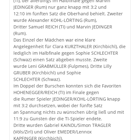
(TI), der allerdings im Halbfinale gegen Marvin
JEDINGER (Rum) nur ganz knapp mit 3:2 und
12:10 im fünften Satz die Oberhand behielt. Zweiter
wurde Alexander KOHL-LÖRTING (Rum),
Dritter Samuel REICH (TI) und Marvin JEDINGER
(Rum).
Das Einzel der Mädchen war eine klare
Angelegenheit für Clara KURZTHALER (Kirchbichl), die
lediglich im Halbfinale gegen Sophie SCHLECHTER
(Schwaz) einen Satz abgeben musste. Zweite
wurde Leni GRABMÜLLER (Fulpmes), Dritte Lilly
GRUBER (Kirchbichl) und Sophie
SCHLECHTER (Schwaz).
Im Doppel der Burschen konnten sich die Favoriten
HOHENEGGER/REICH (TI) im Finale gegen
die Rumer Spieler JEDINGER/KOHL-LÖRTING knapp
mit 3:2 durchsetzen, wobei der fünfte Satz
an Spannung nichts zu wünschen übrig ließ und mit
11:9 zu Gunsten der die TI-Spieler endete.
Dritte wurden Gabriel KAINDL/Simon TRAGLER
(Völs/Zirl) und Oliver EMEDER/Lennox
KAPFINGER (Kirchbichl).