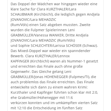
Das Doppel der Mädchen war hingegen wieder eine
klare Sache für Clara KURZTHALER/Lara
SCHAUBMAIR (Kirchbichl), die lediglich gegen Andjela
JOVANOVIC/Lara MEHADZIC
(Rum/Völs) einen Satz abgeben mussten. Zweite
wurden die Fulpmer Spielerinnen Leni
GRABMÜLLER/Vanessa WANKER, Dritte Andjela
JOVANOVIC/Lara MEHADZIC (Rum/Völs)
und Sophie SCHLECHTER/Larissa SCHÖSER (Schwaz).
Das Mixed-Doppel war wieder ein spanndender
Bewerb. Clara KURZTHALER/Lennox
KAPFINGER (Kirchbichl) waren als Nummer-1 gesetzt
und erreichten das Finale auch ohne große
Gegenwehr. Das Gleiche gelang Leni
GRABMÜLLER/Jonas HOHENEGGER (Fulpmes/TI), die
auch problemlos das Finale erreichten. Das Finale
entwickelte sich dann zu einem wahren Krimi:
Kurzthaler und Kapfinger führten schon klar mit 2:0,
ehe Grabmüller/Hohenegger mit 11:6
verkürzen konnten und im umkämpften vierten Satz
mit 12:10 die Entscheidung im fünften Satz