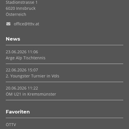
Stadionstrasse 1
6020
Innsbruck
Österreich
office@tttv.at
News
23.06.2026 11:06
Arge Alp Tischtennis
22.06.2026 15:07
2. Youngster Turnier in Völs
20.06.2026 11:22
ÖM U21 in Kremsmünster
Favoriten
Navigation
ÖTTV