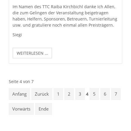
Im Namen des TTC Raiba Kirchbichl danke ich Allen,
die zum Gelingen der Veranstaltung beigetragen
haben, Helfern, Sponsoren, Betreuern, Turnierleitung
usw. und gratuliere noch einmal allen Preisträgern.
Siegi
TIROLER
WEITERLESEN …
EINZELMEISTERSCHAFTEN
U11
UND
U13
Seite 4 von 7
IN
KIRCHBICHL
Anfang
Zurück
1
2
3
5
6
7
4
Vorwärts
Ende