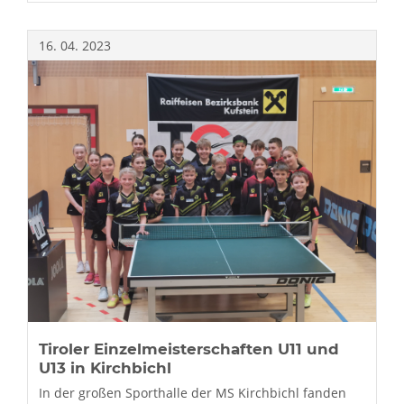
UND
U17
TISCHTENNIS-
16.
04.
2023
MANNSCHAFTSMEISTERSCHAFTEN
IN
RUM
Tiroler Einzelmeisterschaften U11 und
U13 in Kirchbichl
In der großen Sporthalle der MS Kirchbichl fanden