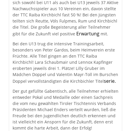
sich sowohl bei U11 als auch bei U13 jeweils 37 Aktive
Nachwuchsspieler aus 10 Vereinen ein, davon stellte
der TTC Raiba Kirchbichl fast 50 %! Bei den Jüngsten
teilten sich Reutte, Völs Fulpmes, Rum und Kirchbichl
die Titel. Die große Begeisterung aller Teilnehmer
Erwartung
gibt für die Zukunft viel positive
mit.
Bei den U13 trug die intensive Trainingsarbeit,
besonders von Peter Gardos, beim Heimverein erste
Früchte. Alle Titel gingen an den TTC Raiba
Kirchbichl! Lara Schaubmair und Lennox Kapfinger
eroberten jeweils drei 1. Plätze! Lilly Gruber im
Mädchen Doppel und Valentin Mayr-Toll im Burschen
serie.
Doppel vervollständigten die Kirchbichler Titel
Der gut gefüllte Gabentisch, alle Teilnehmer erhielten
entweder Pokal und Medaille oder einen Sachpreis
die vom neu gewählten Tiroler Tischtennis Verbands
Präsidenten Michael Enders verteilt wurden, ließ die
Freude bei den Jugendlichen deutlich erkennen und
ist vielleicht ein Ansporn für die Zukunft, denn erst
kommt die harte Arbeit, dann der Erfolg!