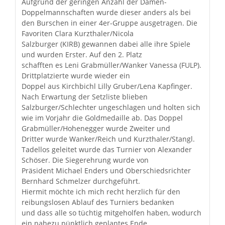
Aufgrund der geringen Anzahl der Damen-
Doppelmannschaften wurde dieser anders als bei
den Burschen in einer 4er-Gruppe ausgetragen. Die
Favoriten Clara Kurzthaler/Nicola
Salzburger (KIRB) gewannen dabei alle ihre Spiele
und wurden Erster. Auf den 2. Platz
schafften es Leni Grabmüller/Wanker Vanessa (FULP).
Drittplatzierte wurde wieder ein
Doppel aus Kirchbichl Lilly Gruber/Lena Kapfinger.
Nach Erwartung der Setzliste blieben
Salzburger/Schlechter ungeschlagen und holten sich
wie im Vorjahr die Goldmedaille ab. Das Doppel
Grabmüller/Hohenegger wurde Zweiter und
Dritter wurde Wanker/Reich und Kurzthaler/Stangl.
Tadellos geleitet wurde das Turnier von Alexander
Schöser. Die Siegerehrung wurde von
Präsident Michael Enders und Oberschiedsrichter
Bernhard Schmelzer durchgeführt.
Hiermit möchte ich mich recht herzlich für den
reibungslosen Ablauf des Turniers bedanken
und dass alle so tüchtig mitgeholfen haben, wodurch
ein nahezu pünktlich geplantes Ende