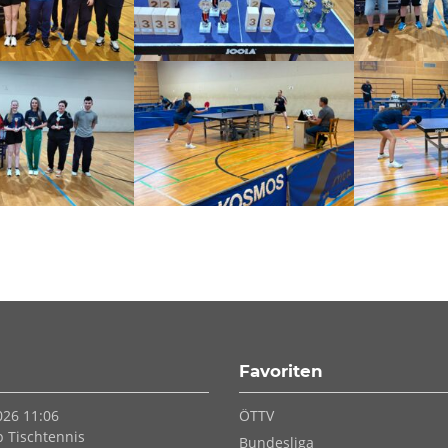
Favoriten
Navigation
026 11:06
ÖTTV
überspringen
p Tischtennis
Bundesliga