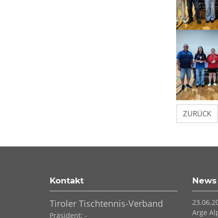
ZURÜCK
Kontakt
News
Tiroler Tischtennis-Verband
23.06.2
Arge Al
Präsident: -