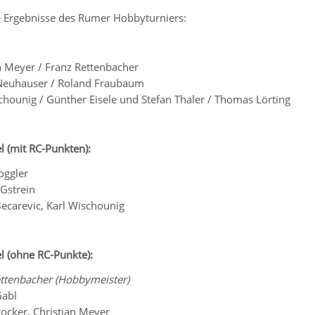
e Ergebnisse des Rumer Hobbyturniers:
n Meyer / Franz Rettenbacher
Neuhauser / Roland Fraubaum
chounig / Günther Eisele und Stefan Thaler / Thomas Lörting
l (mit RC-Punkten):
oggler
Gstrein
Becarevic, Karl Wischounig
l (ohne RC-Punkte):
ttenbacher (Hobbymeister)
Gabl
tocker, Christian Meyer