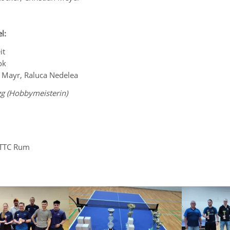
l:
it
ok
 Mayr, Raluca Nedelea
g (Hobbymeisterin)
, TTC Rum