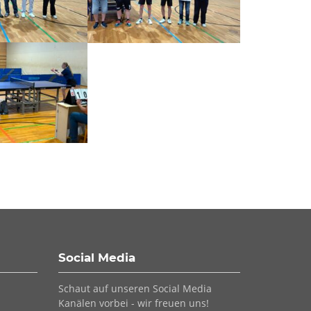
Social Media
Schaut auf unseren Social Media
Kanälen vorbei - wir freuen uns!