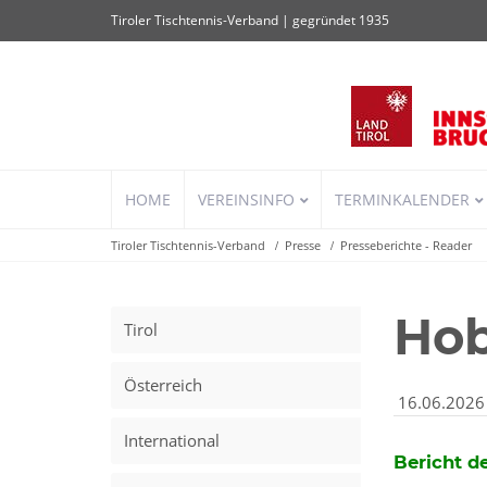
Tiroler Tischtennis-Verband | gegründet 1935
Navigation
HOME
VEREINSINFO
TERMINKALENDER
überspringen
Tiroler Tischtennis-Verband
Presse
Presseberichte - Reader
Hob
Tirol
Österreich
16.06.2026
International
Bericht d